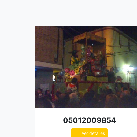
05012009854
Ver detalles