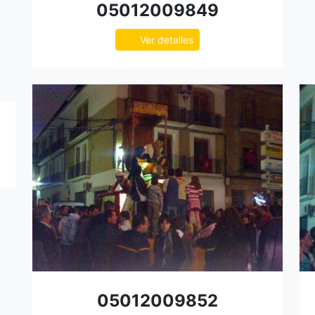
05012009849
Ver detalles
05012009852