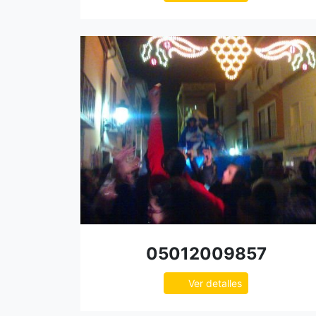
05012009857
Ver detalles