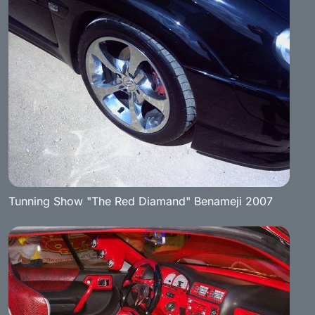
Tunning Show "The Red Diamand" Benameji 2007