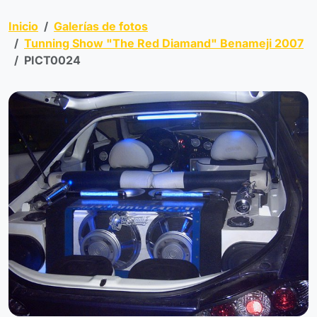
Inicio
Galerías de fotos
Tunning Show "The Red Diamand" Benameji 2007
PICT0024