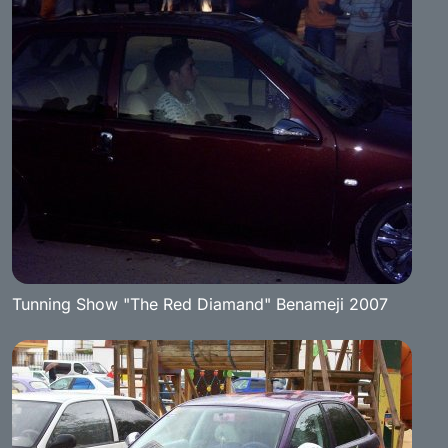
Tunning Show "The Red Diamand" Benameji 2007