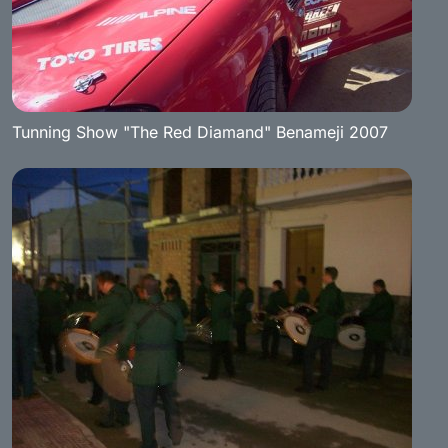
Tunning Show "The Red Diamand" Benameji 2007