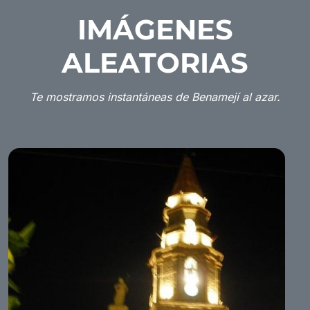
IMÁGENES
ALEATORIAS
Te mostramos instantáneas de Benamejí al azar.