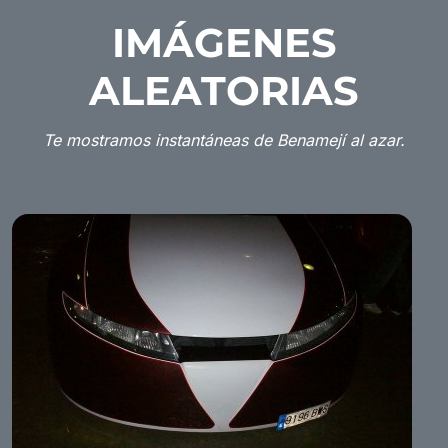
IMÁGENES
ALEATORIAS
Te mostramos instantáneas de Benamejí al azar.