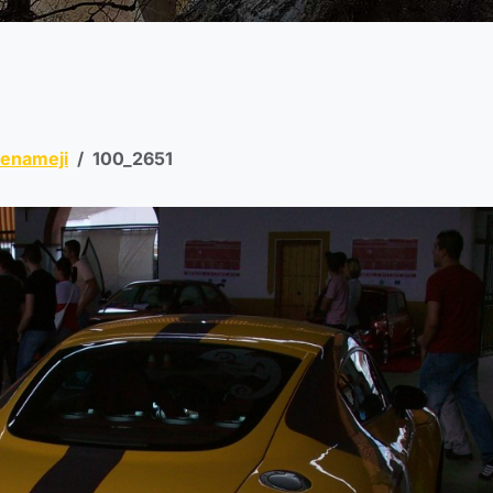
Benameji
100_2651