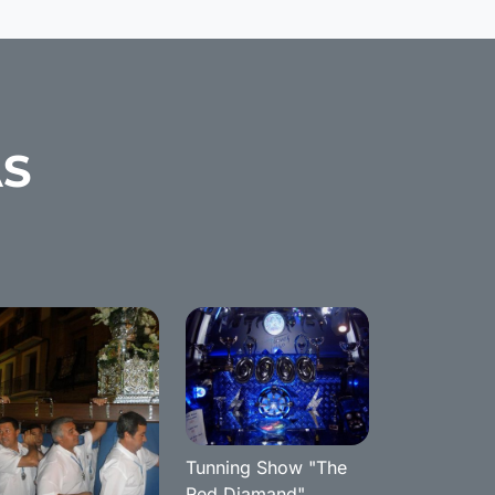
AS
Tunning Show "The
Red Diamand"