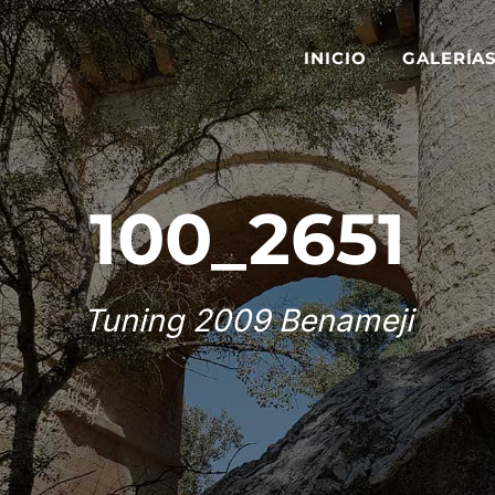
INICIO
GALERÍA
100_2651
Tuning 2009 Benameji