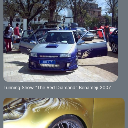
Tunning Show "The Red Diamand" Benameji 2007