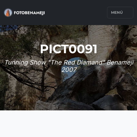
MENÚ
PICT0091
Tunning Show "The Red Diamand" Benameji
2007