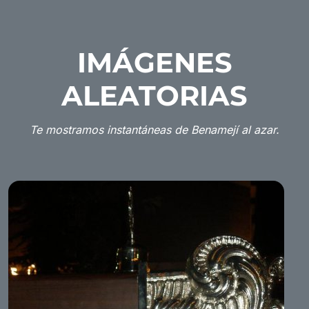
IMÁGENES
ALEATORIAS
Te mostramos instantáneas de Benamejí al azar.