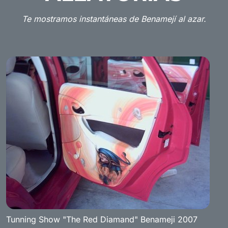
Te mostramos instantáneas de Benamejí al azar.
Tunning Show "The Red Diamand" Benameji 2007