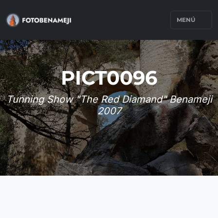
MENÚ
PICT0096
Tunning Show "The Red Diamand" Benameji
2007