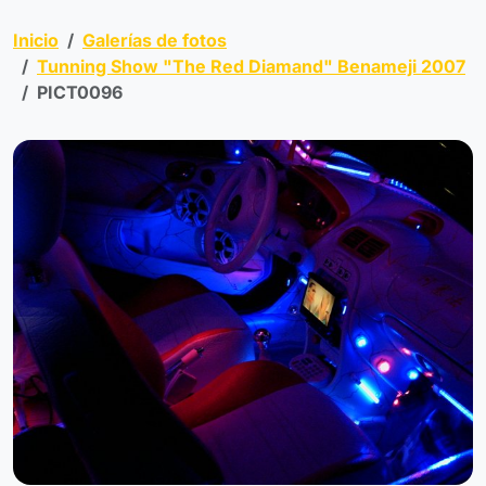
Inicio
Galerías de fotos
Tunning Show "The Red Diamand" Benameji 2007
PICT0096