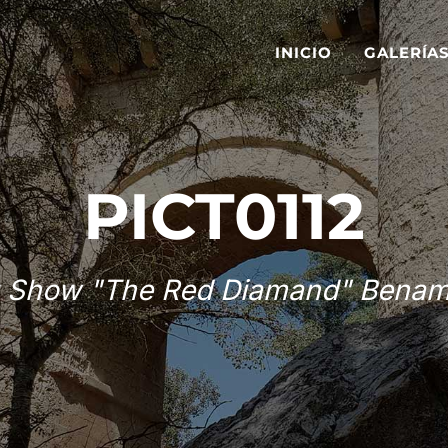
INICIO
GALERÍA
PICT0112
 Show "The Red Diamand" Benam