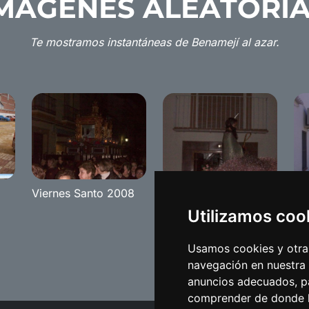
MÁGENES ALEATORI
Te mostramos instantáneas de Benamejí al azar.
Viernes Santo 2008
Carnaval de Benamejí
Fe
2008
Utilizamos coo
Usamos cookies y otras
navegación en nuestra
anuncios adecuados, pa
comprender de donde ll