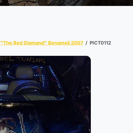
 "The Red Diamand" Benameji 2007
PICT0112