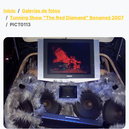
Inicio
Galerías de fotos
Tunning Show "The Red Diamand" Benameji 2007
PICT0113