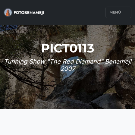
MENÚ
PICT0113
Tunning Show "The Red Diamand" Benameji
2007