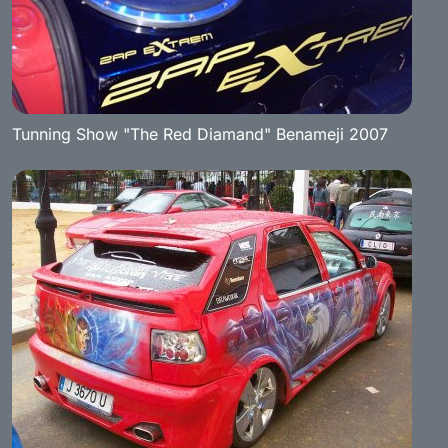
Tunning Show "The Red Diamand" Benameji 2007