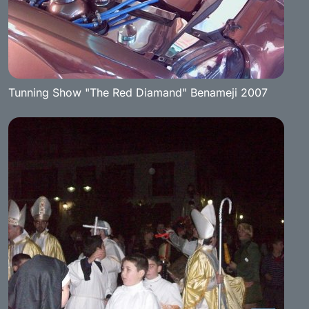
Tunning Show "The Red Diamand" Benameji 2007