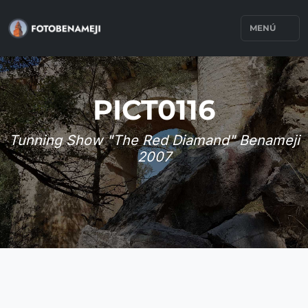
MENÚ
PICT0116
Tunning Show "The Red Diamand" Benameji
2007