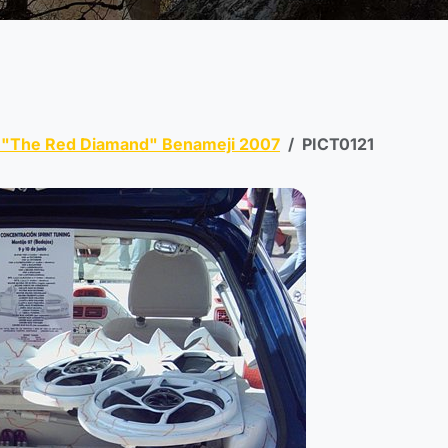
 "The Red Diamand" Benameji 2007
PICT0121