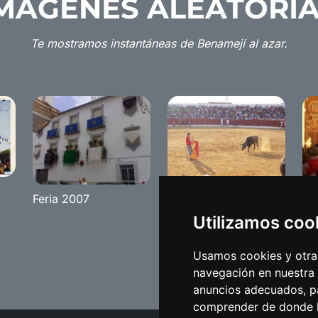
MÁGENES ALEATORI
Te mostramos instantáneas de Benamejí al azar.
Feria 2007
Suelta de Vaquillas
Sa
Utilizamos coo
Usamos cookies y otras
navegación en nuestra
anuncios adecuados, pa
comprender de donde ll