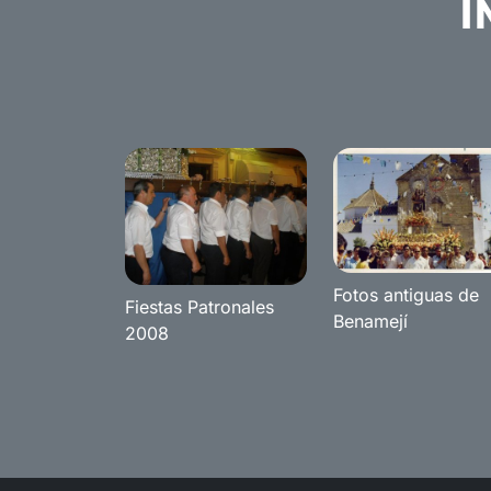
I
Fotos antiguas de
Fiestas Patronales
Benamejí
2008