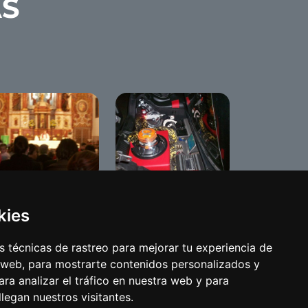
AS
n Blas/Candelarias
The Red Diamond
2008 Tuning Show
kies
 técnicas de rastreo para mejorar tu experiencia de
 web, para mostrarte contenidos personalizados y
ra analizar el tráfico en nuestra web y para
egan nuestros visitantes.