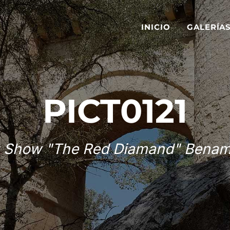
INICIO
GALERÍA
PICT0121
 Show "The Red Diamand" Benam