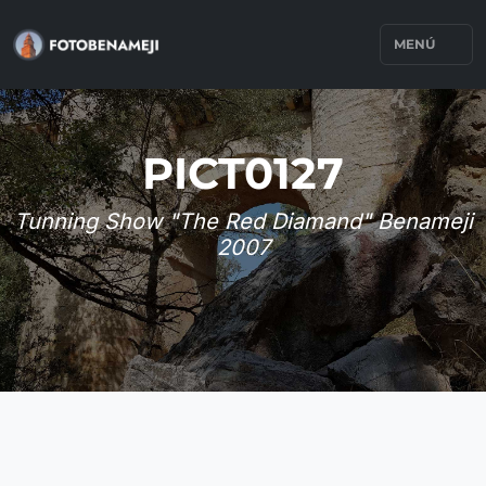
MENÚ
PICT0127
Tunning Show "The Red Diamand" Benameji
2007