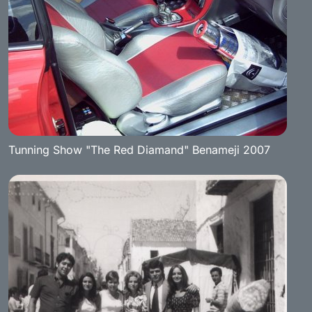
Tunning Show "The Red Diamand" Benameji 2007