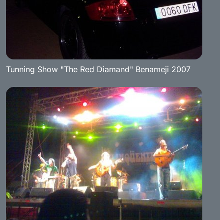
Tunning Show "The Red Diamand" Benameji 2007