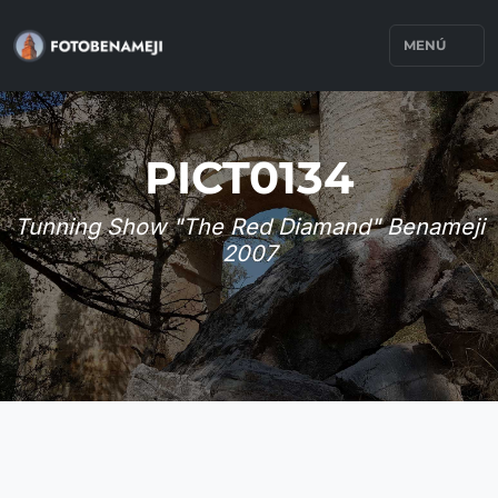
MENÚ
PICT0134
Tunning Show "The Red Diamand" Benameji
2007