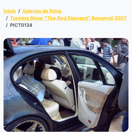
Inicio
Galerías de fotos
Tunning Show "The Red Diamand" Benameji 2007
PICT0134