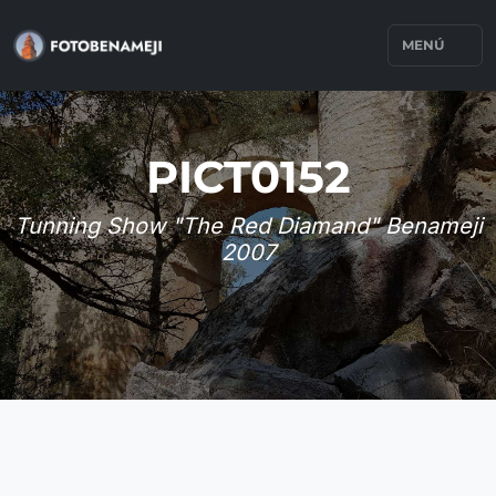
MENÚ
PICT0152
Tunning Show "The Red Diamand" Benameji
2007