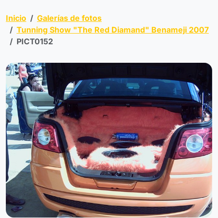
Inicio
Galerías de fotos
Tunning Show "The Red Diamand" Benameji 2007
PICT0152