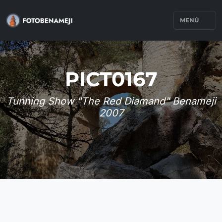
MENÚ
PICT0167
Tunning Show "The Red Diamand" Benameji
2007