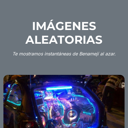
IMÁGENES
ALEATORIAS
Te mostramos instantáneas de Benamejí al azar.