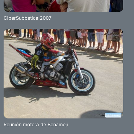
CiberSubbetica 2007
Reunión motera de Benameji