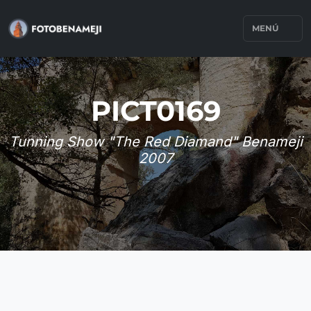
MENÚ
PICT0169
Tunning Show "The Red Diamand" Benameji
2007