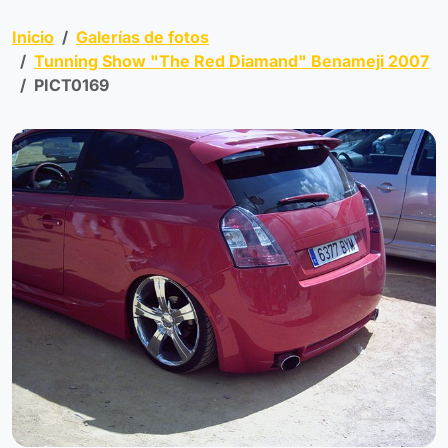
Inicio
Galerías de fotos
Tunning Show "The Red Diamand" Benameji 2007
PICT0169