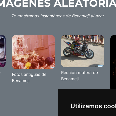
MÁGENES ALEATORI
Te mostramos instantáneas de Benamejí al azar.
e
Reunión motera de
Fotos antiguas de
Benameji
Benamejí
Fi
20
Utilizamos coo