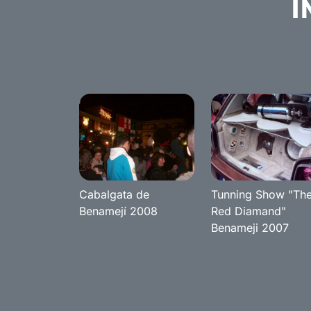
I
Cabalgata de
Tunning Show "Th
Benamejí 2008
Red Diamand"
Benameji 2007