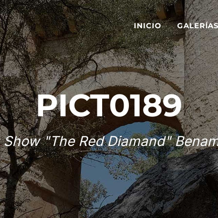
INICIO
GALERÍA
PICT0189
 Show "The Red Diamand" Benam