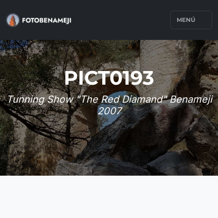
MENÚ
PICT0193
Tunning Show "The Red Diamand" Benameji
2007