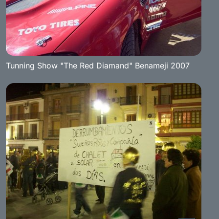
Tunning Show "The Red Diamand" Benameji 2007