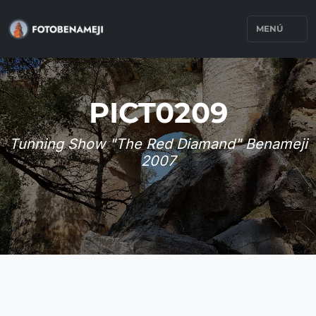
MENÚ
PICT0209
Tunning Show "The Red Diamand" Benameji
2007