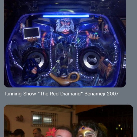
Tunning Show "The Red Diamand" Benameji 2007