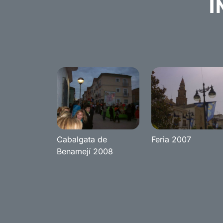
I
Cabalgata de
Feria 2007
Benamejí 2008