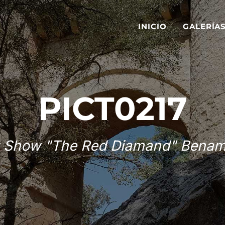
INICIO
GALERÍA
PICT0217
 Show "The Red Diamand" Benam