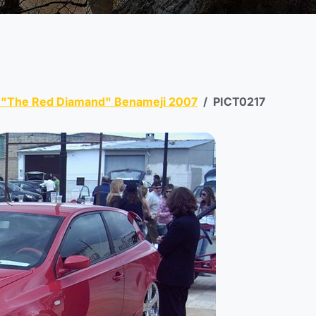
 "The Red Diamand" Benameji 2007
PICT0217