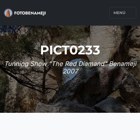
MENÚ
PICT0233
Tunning Show "The Red Diamand" Benameji
2007