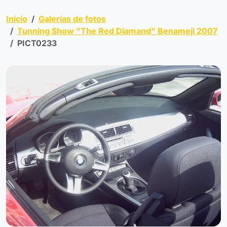
Inicio
Galerías de fotos
Tunning Show "The Red Diamand" Benameji 2007
PICT0233