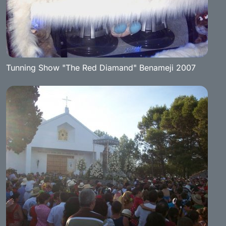
Tunning Show "The Red Diamand" Benameji 2007