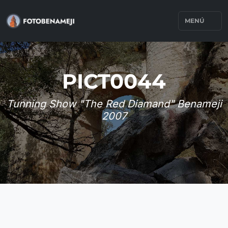
MENÚ
PICT0044
Tunning Show "The Red Diamand" Benameji
2007