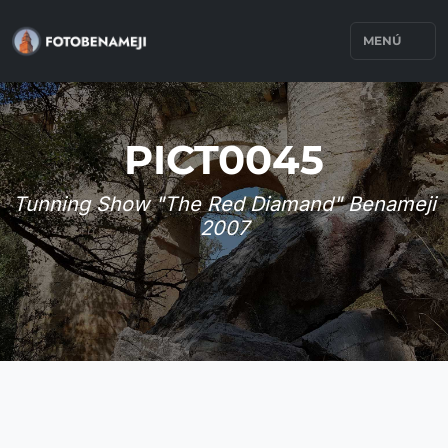
MENÚ
PICT0045
Tunning Show "The Red Diamand" Benameji
2007