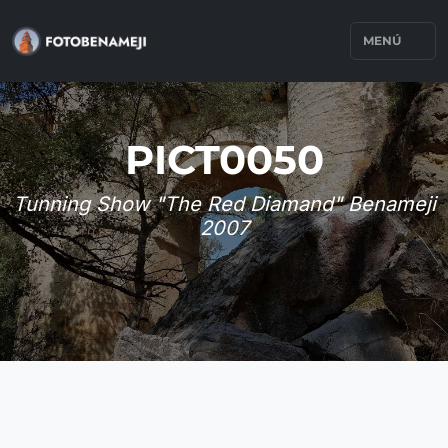
MENÚ
PICT0050
Tunning Show "The Red Diamand" Benameji
2007