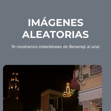
IMÁGENES
ALEATORIAS
Te mostramos instantáneas de Benamejí al azar.