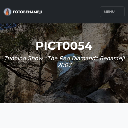
MENÚ
PICT0054
Tunning Show "The Red Diamand" Benameji
2007