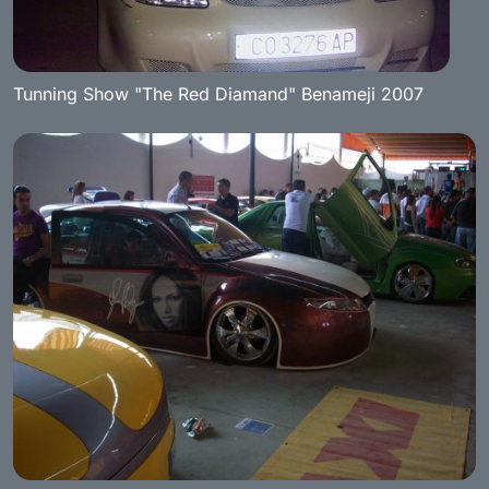
Tunning Show "The Red Diamand" Benameji 2007