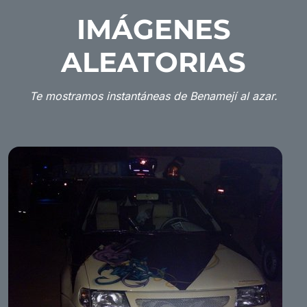
IMÁGENES
ALEATORIAS
Te mostramos instantáneas de Benamejí al azar.