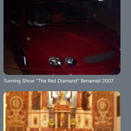
Tunning Show "The Red Diamand" Benameji 2007