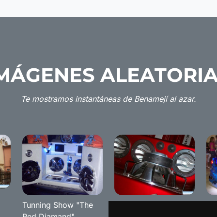
MÁGENES ALEATORI
Te mostramos instantáneas de Benamejí al azar.
Tunning Show "The
The Red Diamond
Tu
Red Diamand"
2008 Tuning Show
Be