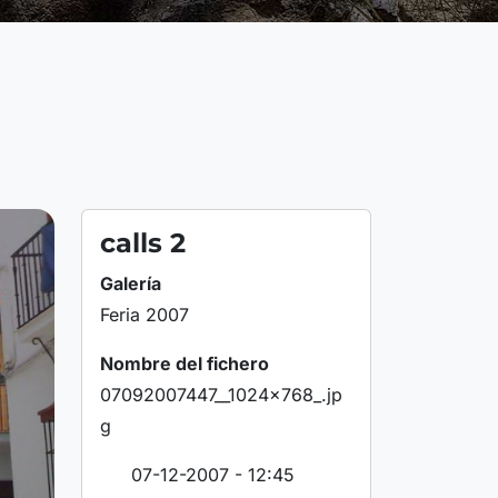
calls 2
Galería
Feria 2007
Nombre del fichero
07092007447__1024x768_.jp
g
07-12-2007 - 12:45