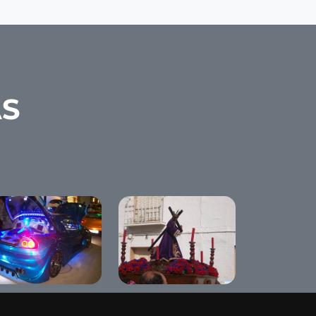
AS
ning 2009
Semana Santa Chica
nameji