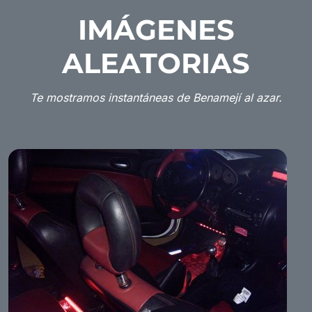
IMÁGENES
ALEATORIAS
Te mostramos instantáneas de Benamejí al azar.