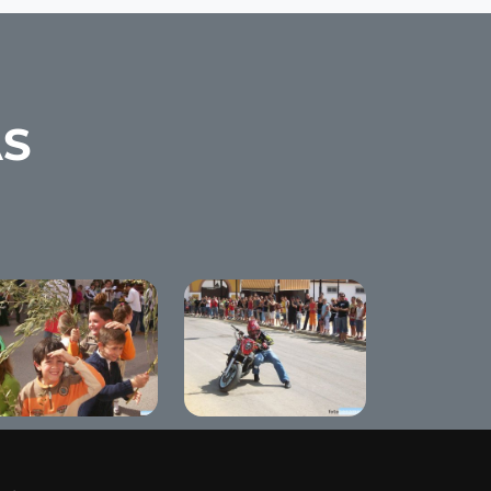
AS
mana Santa Chica
Reunión motera de
Benameji