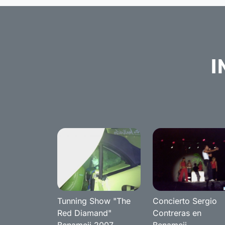
I
Tunning Show "The
Concierto Sergio
Red Diamand"
Contreras en
Benameji 2007
Benameji