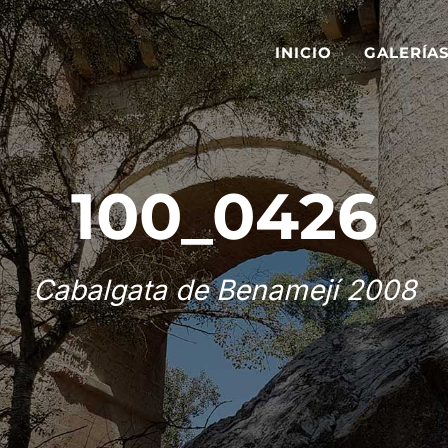
INICIO
GALERÍA
100_0426
Cabalgata de Benamejí 2008