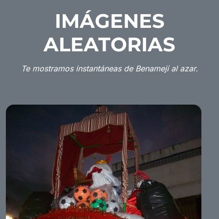
IMÁGENES
ALEATORIAS
Te mostramos instantáneas de Benamejí al azar.