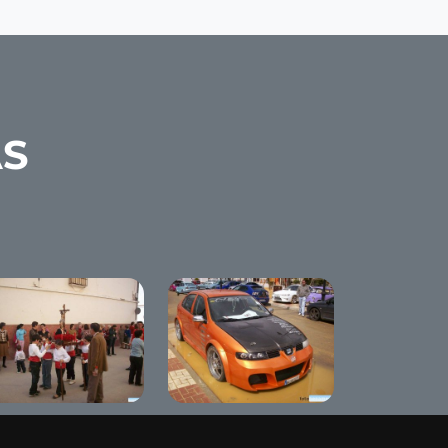
AS
mana Santa Chica
The Red Diamond
2008 Tuning Show