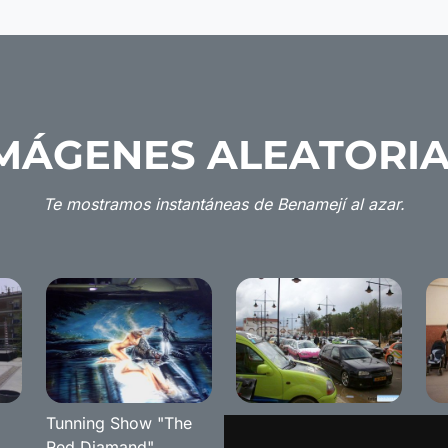
MÁGENES ALEATORI
Te mostramos instantáneas de Benamejí al azar.
Tunning Show "The
The Red Diamond
Se
Red Diamand"
2008 Tuning Show