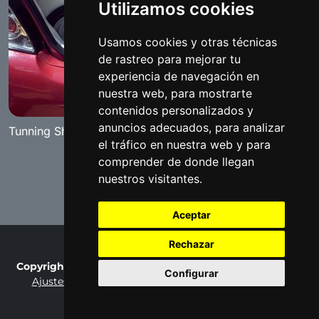
Utilizamos cookies
Usamos cookies y otras técnicas
de rastreo para mejorar tu
experiencia de navegación en
nuestra web, para mostrarte
contenidos personalizados y
anuncios adecuados, para analizar
Tunning Show "The Red Diamand" Benameji 2007
el tráfico en nuestra web y para
comprender de donde llegan
nuestros visitantes.
Aceptar
Rechazar
Copyright © 2007-2026 Fotobenamejí / Made by
Ralaro
Configurar
Ajustes de cookies
Privacy Policy
Terms of Use