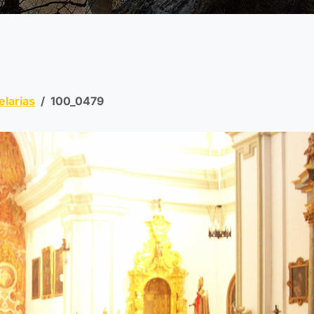
elarias
100_0479