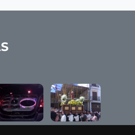
AS
nning Show "The
Domingo de
d Diamand"
Resurrección 2008