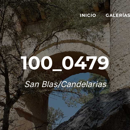
INICIO
GALERÍA
100_0479
San Blas/Candelarias