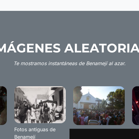
MÁGENES ALEATORI
Te mostramos instantáneas de Benamejí al azar.
Fotos antiguas de
Romeria de Benameji
Tu
Benamejí
2008
Re