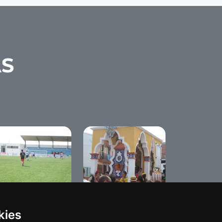
AS
ga local 2008
Romeria de Benameji
2008
kies