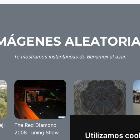
MÁGENES ALEATORI
Te mostramos instantáneas de Benamejí al azar.
ji
The Red Diamond
Detalles del pueblo
Re
2008 Tuning Show
de Benamejí
Be
Utilizamos coo