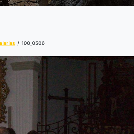
elarias
100_0506