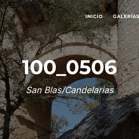
INICIO
GALERÍA
100_0506
San Blas/Candelarias