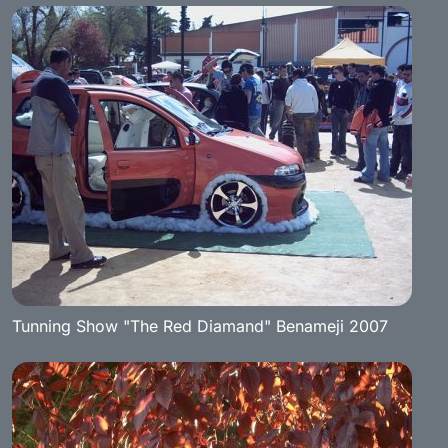
Tunning Show "The Red Diamand" Benameji 2007