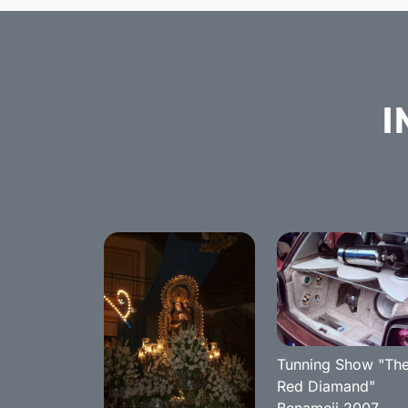
I
Tunning Show "Th
Red Diamand"
Benameji 2007