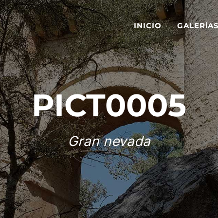
INICIO
GALERÍA
PICT0005
Gran nevada