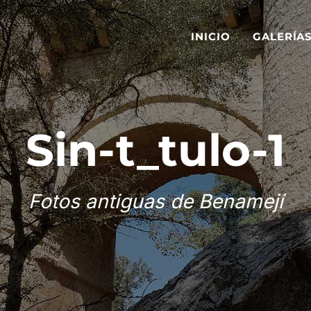
INICIO
GALERÍA
Sin-t_tulo-1
Fotos antiguas de Benamejí