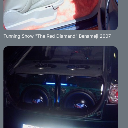
Tunning Show "The Red Diamand" Benameji 2007