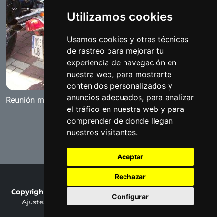
Utilizamos cookies
Usamos cookies y otras técnicas
de rastreo para mejorar tu
experiencia de navegación en
nuestra web, para mostrarte
contenidos personalizados y
anuncios adecuados, para analizar
Reunión motera de Benameji
el tráfico en nuestra web y para
comprender de donde llegan
nuestros visitantes.
Aceptar
Rechazar
Copyright © 2007-2026 Fotobenamejí / Made by
Ralaro
Configurar
Ajustes de cookies
Privacy Policy
Terms of Use