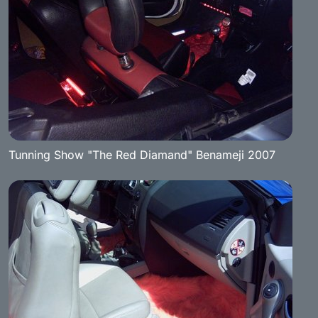
Tunning Show "The Red Diamand" Benameji 2007