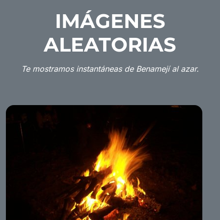
IMÁGENES
ALEATORIAS
Te mostramos instantáneas de Benamejí al azar.