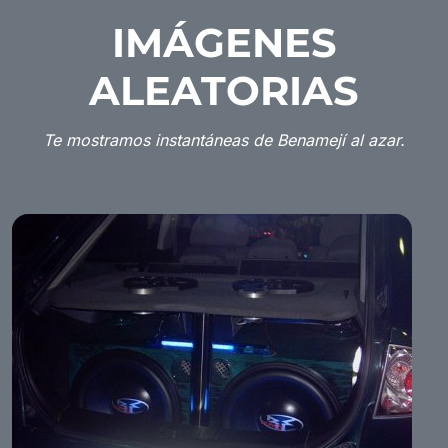
IMÁGENES
ALEATORIAS
Te mostramos instantáneas de Benamejí al azar.