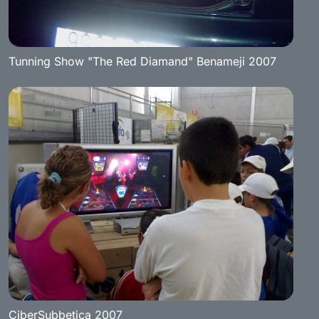
Tunning Show "The Red Diamand" Benameji 2007
CiberSubbetica 2007