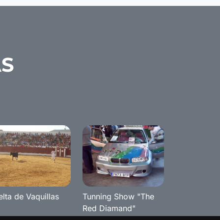
AS
elta de Vaquillas
Tunning Show "The
Red Diamand"
Benameji 2007