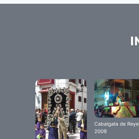
I
Cabalgata de Reye
2009