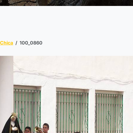
Chica
100_0860