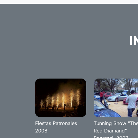
I
Fiestas Patronales
Tunning Show "Th
2008
Red Diamand"
Benameji 2007