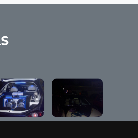
AS
nning Show "The
Tunning Show "The
d Diamand"
Red Diamand"
nameji 2007
Benameji 2007