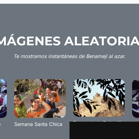
MÁGENES ALEATORI
Te mostramos instantáneas de Benamejí al azar.
Fuente de la Dehesilla
e
Semana Santa Chica
Tu
Re
Be