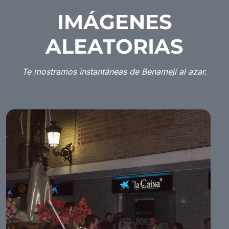
IMÁGENES
ALEATORIAS
Te mostramos instantáneas de Benamejí al azar.