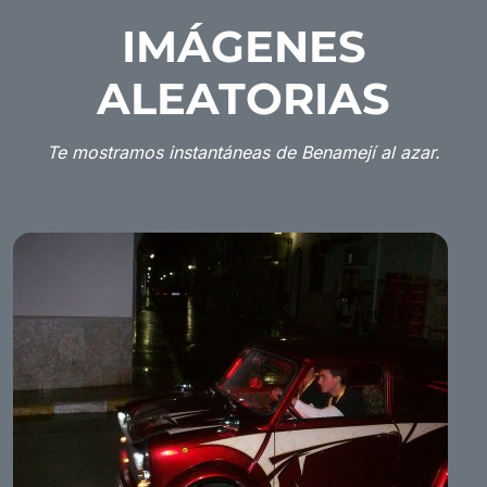
IMÁGENES
ALEATORIAS
Te mostramos instantáneas de Benamejí al azar.