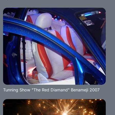
Tunning Show "The Red Diamand" Benameji 2007